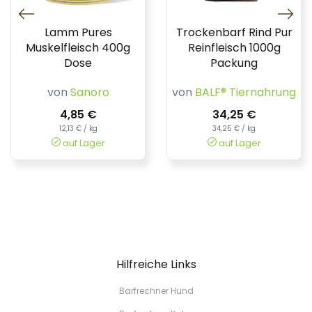
Lamm Pures
Trockenbarf Rind Pur
Muskelfleisch 400g
Reinfleisch 1000g
Dose
Packung
von
Sanoro
von
BALF® Tiernahrung
4,85 €
34,25 €
12,13 € / kg
34,25 € / kg
auf Lager
auf Lager
Hilfreiche Links
Barfrechner Hund