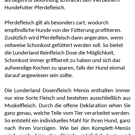
als begehrte Belohnung schmeckt den Vierbeinern
Hundefutter
Pferdefleisch
.
Pferde
fleisch
gilt als besonders zart, wodurch
empfindliche Hunde von der Fütterung profitieren.
Zusätzlich wird
Pferde
fleisch dann angeraten, wenn
zeitweise Schonkost gefüttert werden soll. So bietet
die
Lunderland
Reinfleisch Dose
die Möglichkeit,
Schonkost immer griffbereit zu haben und sich das
aufwendige Kochen zu sparen, falls der Hund einmal
darauf angewiesen sein sollte.
Di
e
Lunderland
Dosenfleisch Menüs
enthalten immer
nur eine Sorte Fleisch
und bestehen ausschließlich aus
Muskelfleisch
. Durch
di
e offene Deklaration sehen Sie
ganz genau, welche Teile vom Tier verarbeitet werden.
So entsteht ein individuelles Mahl für Ihren Hund, ganz
nach Ihren Vorzügen. Wie bei
den Komplett-Menüs