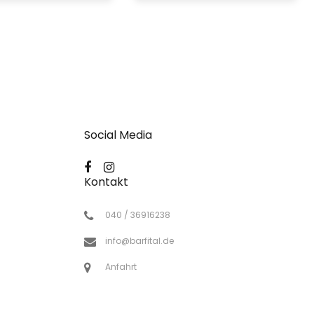
Social Media
Kontakt
040 / 36916238
info@barfital.de
Anfahrt