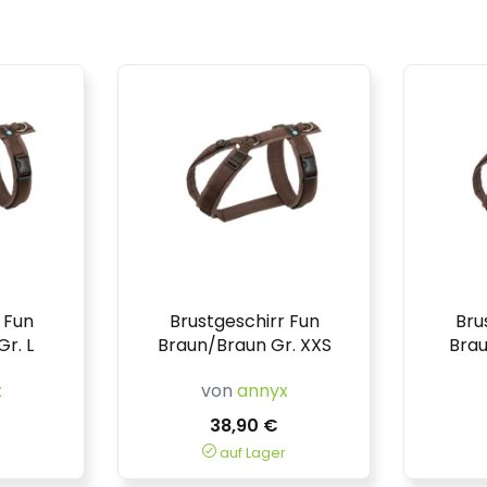
 Fun
Brustgeschirr Fun
Bru
r. L
Braun/Braun Gr. XXS
Brau
x
von
annyx
38,90 €
auf Lager