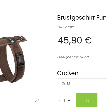
Brustgeschirr Fu
von
annyx
45,90 €
Geeignet für: Hund
Größen
Gr. M
-
+