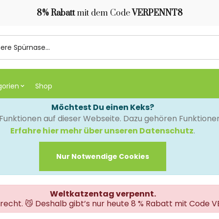
8% Rabatt
mit dem Code
VERPENNT8
gorien
Shop
Möchtest Du einen Keks?
e Funktionen auf dieser Webseite. Dazu gehören Funktion
Erfahre hier mehr über unseren Datenschutz
.
Nur Notwendige Cookies
Weltkatzentag verpennt.
erecht. 😼 Deshalb gibt’s nur heute 8 % Rabatt mit Code 