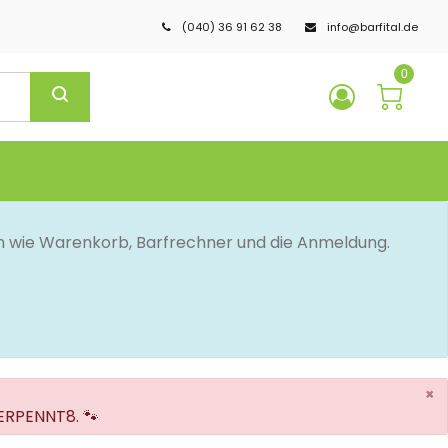
(040) 36 91 62 38
info@barfital.de
0
en wie Warenkorb, Barfrechner und die Anmeldung.
×
VERPENNT8. 🐾