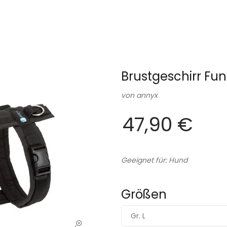
Brustgeschirr Fu
von
annyx
47,90 €
Geeignet für: Hund
Größen
Gr. L