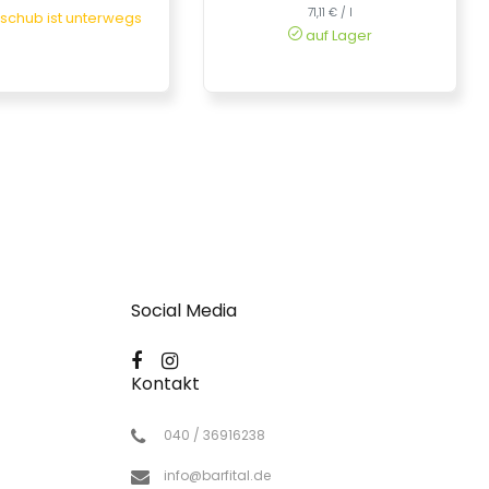
71,11 € / l
chub ist unterwegs
auf Lager
Social Media
Kontakt
040 / 36916238
info@barfital.de