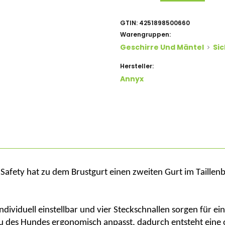
GTIN:
4251898500660
Warengruppen:
Geschirre Und Mäntel
Si
Hersteller:
Annyx
r
Safety
hat zu dem Brustgurt einen zweiten Gurt im Taille
 individuell einstellbar und vier Steckschnallen sorgen für e
u des Hundes ergonomisch anpasst, dadurch entsteht eine 