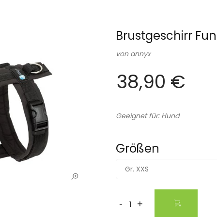
Brustgeschirr Fu
von
annyx
38,90 €
Geeignet für: Hund
Größen
Gr. XXS
-
+