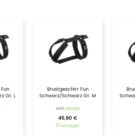
 Fun
Brustgeschirr Fun
Bru
z Gr. L
Schwarz/Schwarz Gr. M
Schwa
x
von
annyx
45,90 €
auf Lager