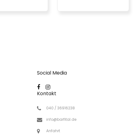
Social Media
Kontakt
040 / 36916238
info@barfital.de
Anfahrt