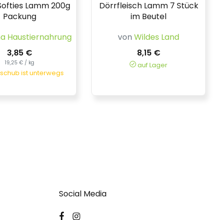
 Softies Lamm 200g
Dörrfleisch Lamm 7 Stück
Packung
im Beutel
na Haustiernahrung
von
Wildes Land
3,85 €
8,15 €
19,25 € / kg
auf Lager
chub ist unterwegs
Social Media