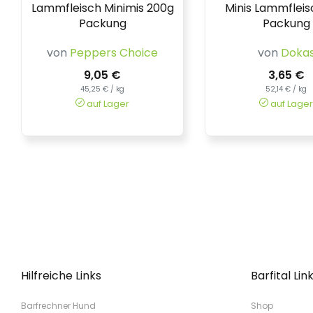
Lammfleisch Minimis 200g
Minis Lammfleis
Packung
Packung
von
Peppers Choice
von
Doka
9,05 €
3,65 €
45,25 € / kg
52,14 € / kg
auf Lager
auf Lager
Hilfreiche Links
Barfital Lin
Barfrechner Hund
Shop