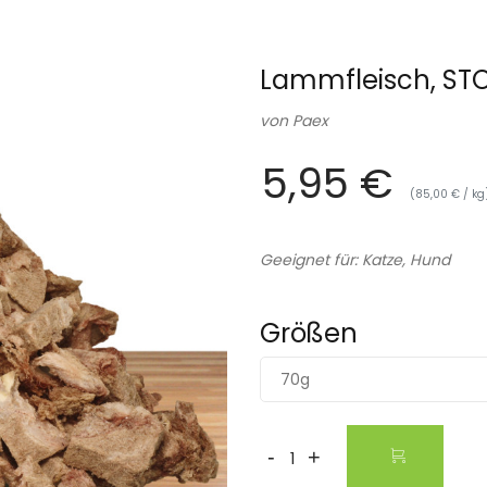
Lammfleisch, ST
von
Paex
5,95 €
(85,00 € / kg
Geeignet für: Katze, Hund
Größen
70g
-
+