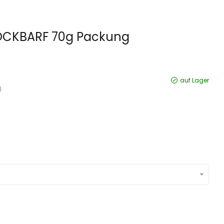
OCKBARF 70g Packung
auf Lager
)