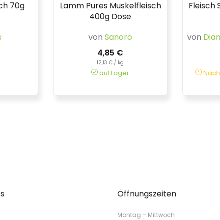
ch 70g
Lamm Pures Muskelfleisch
Fleisch
400g Dose
s
von
Sanoro
von
Dia
4,85 €
12,13 € / kg
auf Lager
Nachs
ks
Öffnungszeiten
Montag – Mittwoch