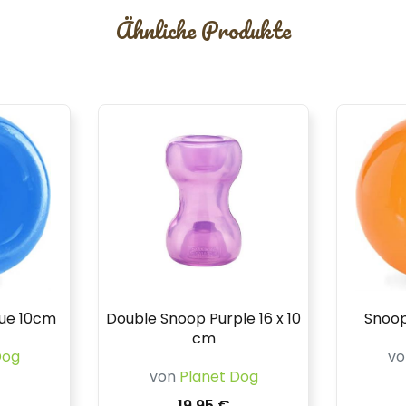
Ähnliche Produkte
lue 10cm
Double Snoop Purple 16 x 10
Snoop
cm
Dog
v
von
Planet Dog
19,95 €