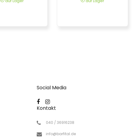
auf Lager
auf Lager
Social Media
Kontakt
040 / 36916238
info@barfital.de