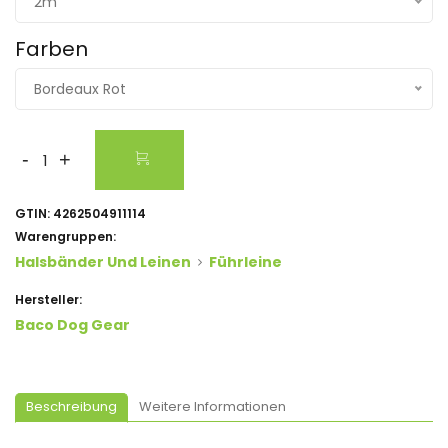
2m
Farben
Bordeaux Rot
-
+
GTIN:
4262504911114
Warengruppen:
Halsbänder Und Leinen
Führleine
Hersteller:
Baco Dog Gear
Beschreibung
Weitere Informationen