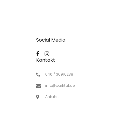
Social Media
Kontakt
040 / 36916238
info@barfital.de
Anfahrt