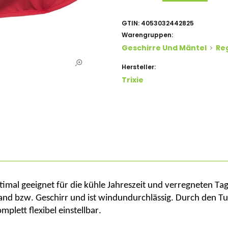
GTIN:
4053032442825
Warengruppen:
Geschirre Und Mäntel
Re
Hersteller:
Trixie
ptimal geeignet für die kühle Jahreszeit und verregneten Ta
and bzw. Geschirr und ist windundur
chlässig. Durch den T
mplett flexibel einstellbar.