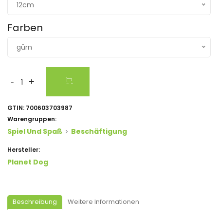
12cm
Farben
gürn
-
+
GTIN:
700603703987
Warengruppen:
Spiel Und Spaß
Beschäftigung
Hersteller:
Planet Dog
Beschreibung
Weitere Informationen