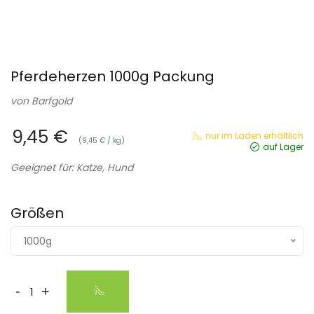
Pferdeherzen 1000g Packung
von
Barfgold
9,45 €
nur im Laden erhältlich
(9,45 € / kg)
auf Lager
Geeignet für: Katze, Hund
Größen
1000g
-
+