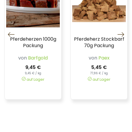
Pferdeherzen 1000g
Pferdeherz Stockbarf
Packung
70g Packung
von
Barfgold
von
Paex
9,45 €
5,45 €
9,45 € / kg
77,86 € / kg
auf Lager
auf Lager