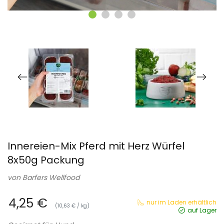
Innereien-Mix Pferd mit Herz Würfel
8x50g Packung
von
Barfers Wellfood
4,25 €
nur im Laden erhältlich
(10,63 € / kg)
auf Lager