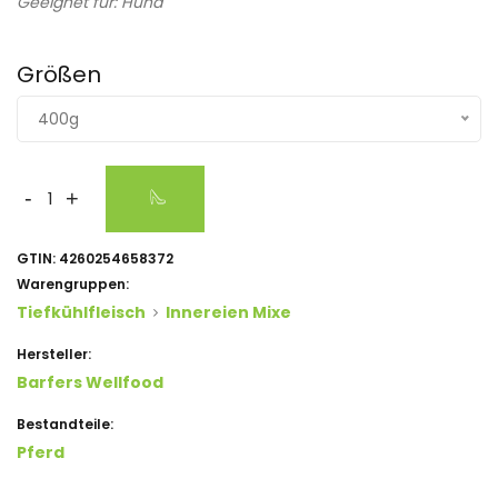
Geeignet für: Hund
Größen
400g
-
+
GTIN:
4260254658372
Warengruppen:
Tiefkühlfleisch
Innereien Mixe
Hersteller:
Barfers Wellfood
Bestandteile:
Pferd