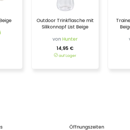
Beige
Outdoor Trinkflasche mit
Train
Silikonnapf List Beige
Beig
i
von
Hunter
14,95 €
auf Lager
ks
Öffnungszeiten