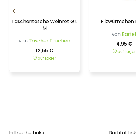
Taschentasche Weinrot Gr.
Filzwürmchen 
M
von
Barfel
von
TaschenTaschen
4,95 €
12,55 €
auf Lager
auf Lager
Hilfreiche Links
Barfital Lin