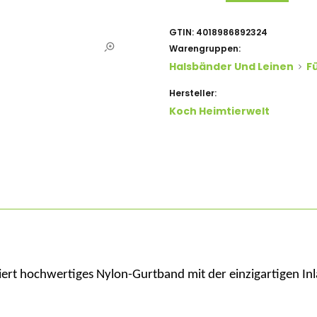
GTIN:
4018986892324
Warengruppen:
Halsbänder Und Leinen
F
Hersteller:
Koch Heimtierwelt
ert hochwertiges
Nylon-Gurtband
mit der
einzigartigen In