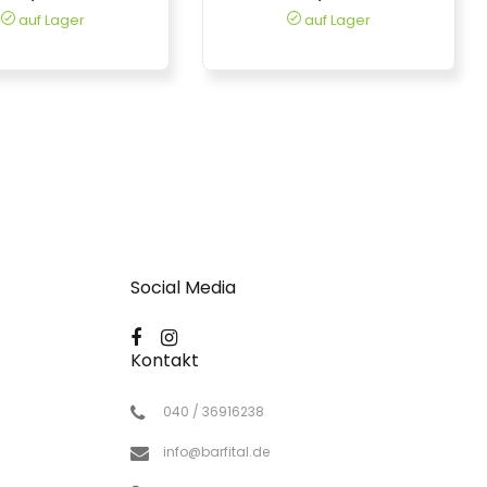
auf Lager
auf Lager
Social Media
Kontakt
040 / 36916238
info@barfital.de