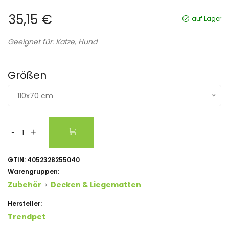
35,15 €
auf Lager
Geeignet für: Katze, Hund
Größen
110x70 cm
-
+
GTIN:
4052328255040
Warengruppen:
Zubehör
Decken & Liegematten
Hersteller:
Trendpet