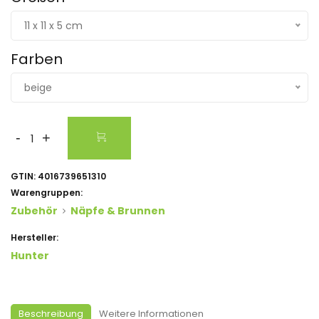
11 x 11 x 5 cm
Farben
beige
-
+
GTIN:
4016739651310
Warengruppen:
Zubehör
Näpfe & Brunnen
Hersteller:
Hunter
Beschreibung
Weitere Informationen