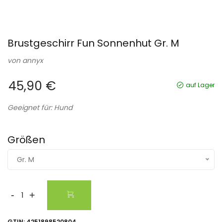
Brustgeschirr Fun Sonnenhut Gr. M
von
annyx
45,90 €
auf Lager
Geeignet für: Hund
Größen
Gr. M
-
+
GTIN:
4251898520804