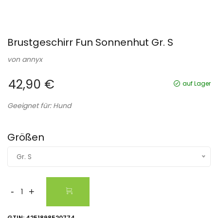
Brustgeschirr Fun Sonnenhut Gr. S
von
annyx
42,90 €
auf Lager
Geeignet für: Hund
Größen
Gr. S
-
+
GTIN:
4251898520774