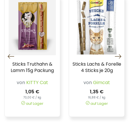
Sticks Truthahn &
Sticks Lachs & Forelle
Lamm 15g Packung
4 Sticks je 20g
von
KITTY Cat
von
Gimcat
1,05 €
1,35 €
70,00 € / kg
16,88 € / kg
auf Lager
auf Lager