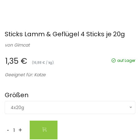
Sticks Lamm & Geflügel 4 Sticks je 20g
von
Gimcat
1,35 €
auf Lager
(16,88 € / kg)
Geeignet für: Katze
Größen
4x20g
-
+