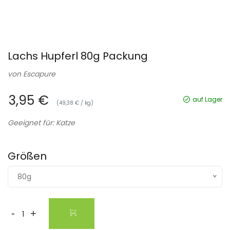
Lachs Hupferl 80g Packung
von
Escapure
3,95 €
auf Lager
(49,38 € / kg)
Geeignet für: Katze
Größen
80g
-
+