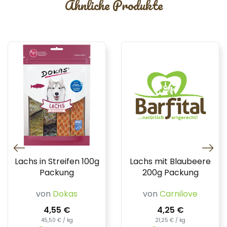
Ähnliche Produkte
Lachs in Streifen 100g
Lachs mit Blaubeere
Packung
200g Packung
von
Dokas
von
Carnilove
4,55 €
4,25 €
45,50 € / kg
21,25 € / kg