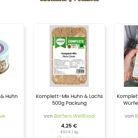
s & Huhn
Komplett-Mix Huhn & Lachs
Komplet
e
500g Packung
Würfe
ve
von
Barfers Wellfood
von
B
4,25 €
8,50 € / kg