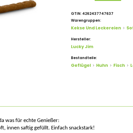
GTIN:
4262437747637
Warengruppen:
Kekse Und Leckereien
So
Hersteller:
Lucky Jim
Bestandteile:
Geflügel
Huhn
Fisch
L
a was für
echte Genießer:
ft
, innen
saftig
gefüllt. Einfach snackstark!