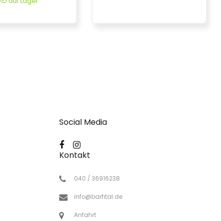
auf Lager
Social Media
Kontakt
040 / 36916238
info@barfital.de
Anfahrt