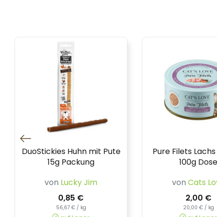
DuoStickies Huhn mit Pute
Pure Filets Lach
15g Packung
100g Dos
von
Lucky Jim
von
Cats Lo
0,85 €
2,00 €
56,67 € / kg
20,00 € / kg