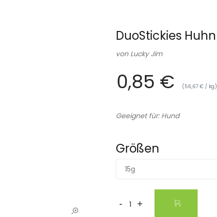
DuoStickies Huhn
von
Lucky Jim
0,85 €
(56,67 € / kg)
Geeignet für: Hund
Größen
15g
-
+