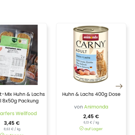
t-Mix Huhn & Lachs
Huhn & Lachs 400g Dose
l 8x50g Packung
von
Animonda
arfers Wellfood
2,45 €
3,45 €
6,13 € / kg
auf Lager
8,63 € / kg