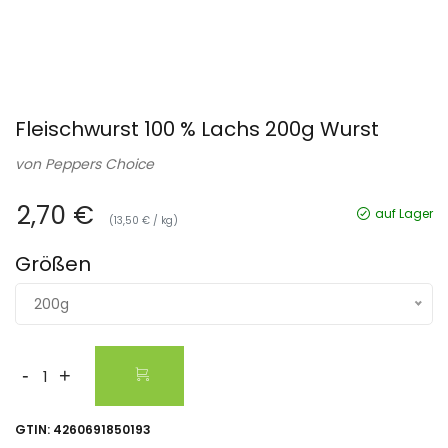
Fleischwurst 100 % Lachs 200g Wurst
von
Peppers Choice
2,70 €
auf Lager
(13,50 € / kg)
Größen
200g
-
+
GTIN:
4260691850193