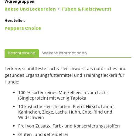
Warengruppen:
Kekse Und Leckereien
Tuben & Fleischwurst
Hersteller:
Peppers Choice
Beschreibung
Weitere Informationen
Leckere, schnittfeste Lachs-Fleischwurst als natürliches und
gesundes Ergänzungsfuttermittel und Trainingsleckerli für
Hunde:
100 % sortenreines Muskelfleisch vom Lachs
(Singleprotein) mit wenig Tapioka
10 köstliche Fleischsorten: Pferd, Hirsch, Lamm,
Kaninchen, Ziege, Lachs, Huhn, Ente, Rind und
Wildschwein
Frei von Zusatz-, Farb- und Konservierungsstoffen
Gluten- und getreidefrei