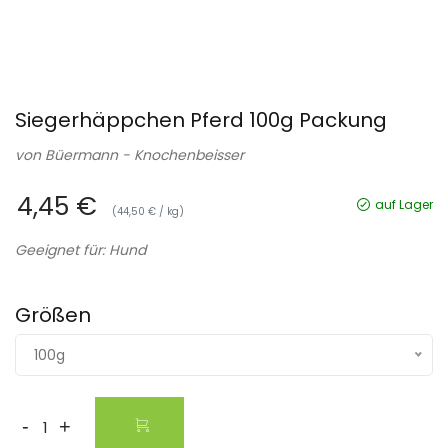
Siegerhäppchen Pferd 100g Packung
von
Büermann - Knochenbeisser
4,45 €
auf Lager
(44,50 € / kg)
Geeignet für: Hund
Größen
100g
-
+