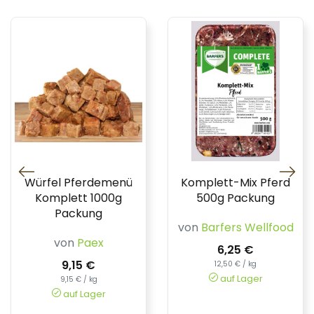
Würfel Pferdemenü
Komplett-Mix Pferd
Komplett 1000g
500g Packung
Packung
von
Barfers Wellfood
von
Paex
6,25 €
9,15 €
12,50 € / kg
auf Lager
9,15 € / kg
auf Lager