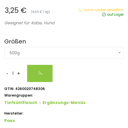
3,25 €
nur im Laden erhältlich
(6,50 € / kg)
auf Lager
Geeignet für: Katze, Hund
Größen
500g
-
+
GTIN:
4260020748306
Warengruppen:
Tiefkühlfleisch
Ergänzungs-Menüs
Hersteller:
Paex