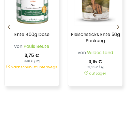
Ente 400g Dose
Fleischsticks Ente 50g
Packung
von
Pauls Beute
von
Wildes Land
3,75 €
3,15 €
9,38 € / kg
Nachschub ist unterwegs
63,00 € / kg
auf Lager