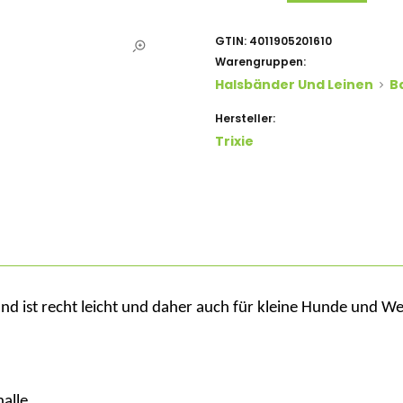
GTIN:
4011905201610
Warengruppen:
Halsbänder Und Leinen
B
Hersteller:
Trixie
nd ist
recht leicht und daher auch für kleine Hunde und W
alle