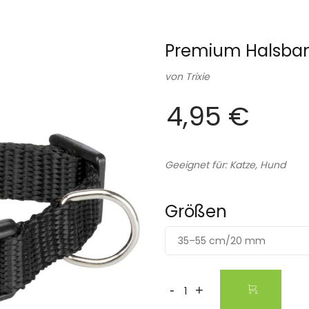
Premium Halsband
von
Trixie
4,95 €
Geeignet für: Katze, Hund
Größen
35–55 cm/20 mm
-
+