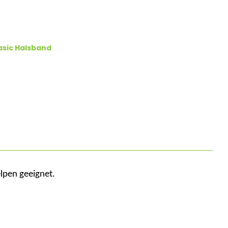
asic Halsband
elpen
geeignet
.