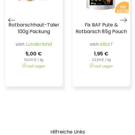
Rotbarschhaut-Taler
Fix BAF Pute &
100g Packung
Rotbarsch 85g Pouch
von
Lunderland
von
eBarf
5,00 €
1,95 €
50,00 € / kg
22,94 € / kg
auf Lager
auf Lager
Hilfreiche Links