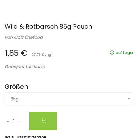
Wild & Rotbarsch 85g Pouch
von
Catz finefood
1,85 €
auf Lager
(21,76 € / kg)
Geeignet für: Katze
Größen
85g
-
+
GTIN:
4260101762306