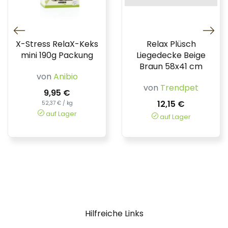
X-Stress RelaX-Keks
Relax Plüsch
mini 190g Packung
Liegedecke Beige
Braun 58x41 cm
von
Anibio
von
Trendpet
9,95 €
12,15 €
52,37 € / kg
auf Lager
auf Lager
Hilfreiche Links