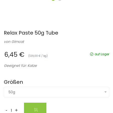
Relax Paste 50g Tube
von
Gimcat
6,45 €
auf Lager
(129,00 € / kg)
Geeignet für: Katze
Größen
50g
-
+