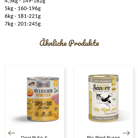
4,5kg - 149-182g
5kg - 160-196g
6kg - 181-221g
7kg - 201-245g
Ähnliche Produkte
Dog Pute &
Bio Rind Pures