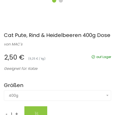
Cat Pute, Rind & Heidelbeeren 400g Dose
von
MAC´s
2,50 €
auf Lager
(6,25 € / kg)
Geeignet für: Katze
Größen
400g
-
+