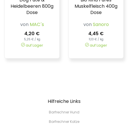
Heidelbeeren 800g
Muskelfleisch 400g
Dose
Dose
von
MAC´s
von
Sanoro
4,20 €
4,45 €
5,25 € / kg
11,13 € / kg
auf Lager
auf Lager
Hilfreiche Links
Barfrechner Hund
Barfrechner Katze