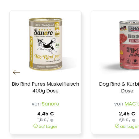
Bio Rind Pures Muskelfleisch
Dog Rind & Kürb
400g Dose
Dose
von
Sanoro
von
MAC´
4,45 €
2,45 €
11,13 € / kg
6,13 € / kg
auf Lager
auf Lager