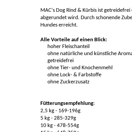
MAC’s
Dog
Rind
& Kürbis
ist getreidefre
abgerundet wird. Durch schonende Zuber
Hundes erreicht.
Alle Vorteile auf einen Blick:
hoher Fleischanteil
ohne natürliche und künstliche Aroma
getreidefrei
ohne Tier- und Knochenmehl
ohne Lock- & Farbstoffe
ohne Zuckerzusatz
Fütterungsempfehlung
:
2,5 kg - 169-196g
5 kg - 285-329g
10 kg - 478-554g