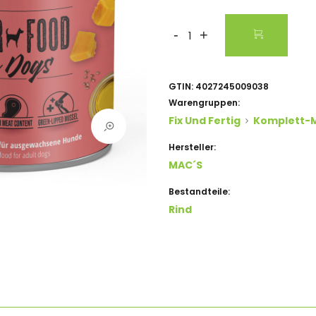
-
+
GTIN:
4027245009038
Warengruppen:
Fix Und Fertig
Komplett-
Hersteller:
MAC´s
Bestandteile:
Rind