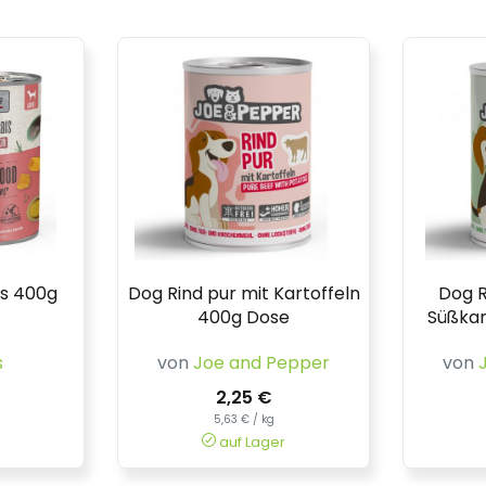
is 400g
Dog Rind pur mit Kartoffeln
Dog R
400g Dose
Süßkar
s
von
Joe and Pepper
von
2,25 €
5,63 € / kg
auf Lager