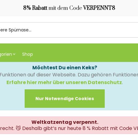
8% Rabatt
mit dem Code
VERPENNT8
gorien
Shop
Möchtest Du einen Keks?
e Funktionen auf dieser Webseite. Dazu gehören Funktion
Erfahre hier mehr über unseren Datenschutz
.
Nur Notwendige Cookies
Weltkatzentag verpennt.
erecht. 😼 Deshalb gibt’s nur heute 8 % Rabatt mit Code 