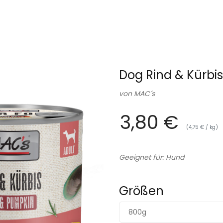
Dog Rind & Kürbi
von
MAC´s
3,80 €
(4,75 € / kg)
Geeignet für: Hund
Größen
800g