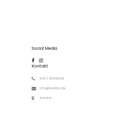
Social Media
Kontakt
040 / 36916238
info@barfital.de
Anfahrt