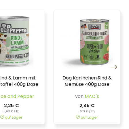
ind & Lamm mit
Dog Kaninchen,Rind &
toffel 400g Dose
Gemüse 400g Dose
Joe and Pepper
von
MAC´s
2,25 €
2,45 €
5,63 € / kg
6,13 € / kg
auf Lager
auf Lager