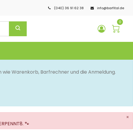
(040) 36 91 62 38
info@barfital.de
0
en wie Warenkorb, Barfrechner und die Anmeldung.
×
VERPENNT8. 🐾