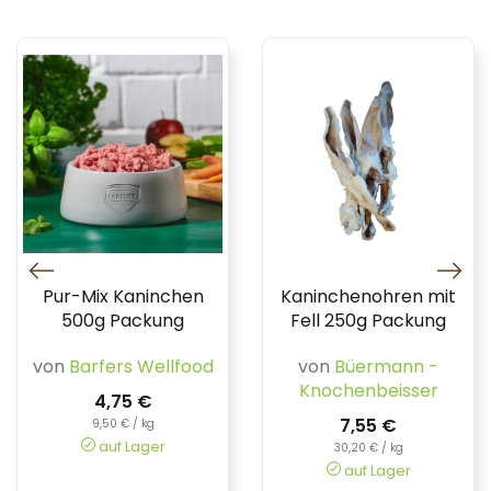
Pur-Mix Kaninchen
Kaninchenohren mit
500g Packung
Fell 250g Packung
von
Barfers Wellfood
von
Büermann -
Knochenbeisser
4,75 €
7,55 €
9,50 € / kg
auf Lager
30,20 € / kg
auf Lager