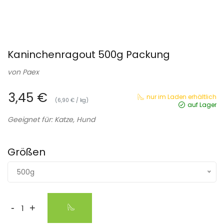
Kaninchenragout 500g Packung
von
Paex
3,45 €
nur im Laden erhältlich
(6,90 € / kg)
auf Lager
Geeignet für: Katze, Hund
Größen
500g
-
+