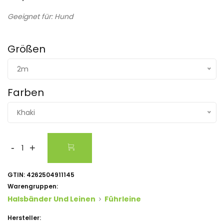
Geeignet für: Hund
Größen
2m
Farben
Khaki
-
+
GTIN:
4262504911145
Warengruppen:
Halsbänder Und Leinen
Führleine
Hersteller: