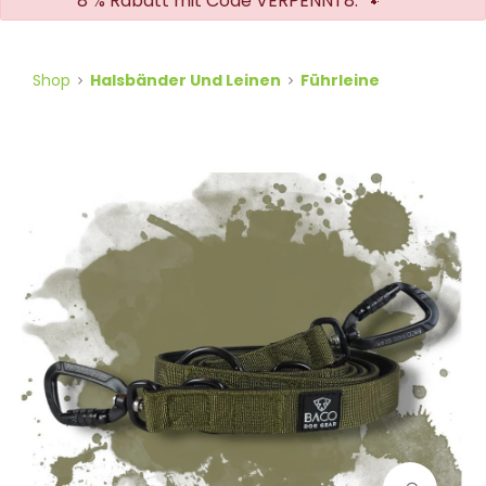
8 % Rabatt mit Code VERPENNT8. 🐾
Shop
Halsbänder Und Leinen
Führleine