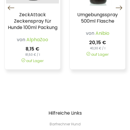
ZeckAttack
Umgebungsspray
Zeckenspray für
500ml Flasche
Hunde 100ml Packung
von
Anibio
von
AlphaZoo
20,15 €
8,15 €
40,30 € / l
auf Lager
81,50 € / l
auf Lager
Hilfreiche Links
Barfrechner Hund