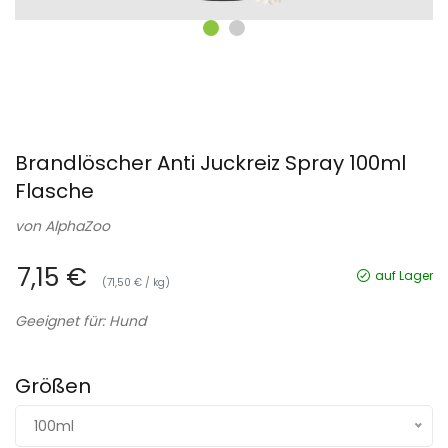
Brandlöscher Anti Juckreiz Spray 100ml
Flasche
von
AlphaZoo
7,15 €
auf Lager
(71,50 € / kg)
Geeignet für: Hund
Größen
100ml