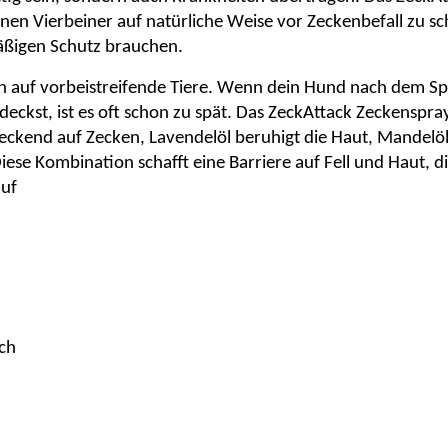
inen Vierbeiner auf natürliche Weise vor
Zeckenbefall
zu sch
äßigen Schutz brauchen.
n auf vorbeistreifende Tiere. Wenn dein Hund nach dem Sp
tdeckst, ist es oft schon zu spät. Das
ZeckAttack
Zeckenspray
reckend auf Zecken,
Lavendelöl
beruhigt die Haut,
Mandelö
Diese Kombination schafft eine Barriere auf Fell und Haut, d
auf
ch