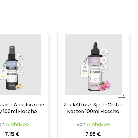
cher Anti Juckreiz
ZeckAttack Spot-On für
y 100ml Flasche
Katzen 100ml Flasche
on
AlphaZoo
von
AlphaZoo
7,15 €
7,95 €