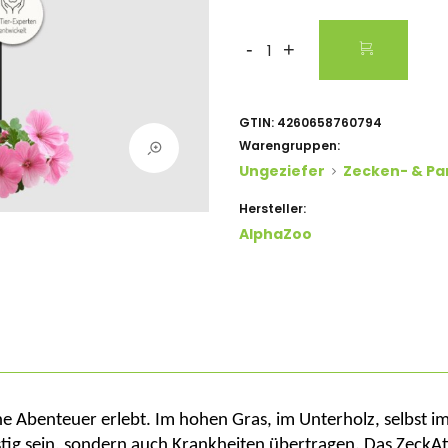
-
+
GTIN:
4260658760794
Warengruppen:
Ungeziefer
Zecken- & Pa
Hersteller:
AlphaZoo
e Abenteuer erlebt. Im hohen Gras, im Unterholz, selbst i
stig sein, sondern auch Krankheiten übertragen. Das
ZeckAt