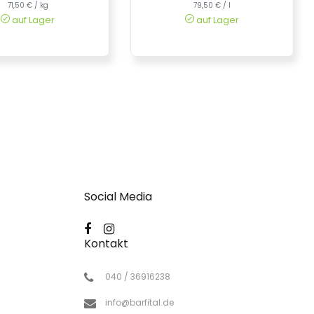
71,50 € / kg
79,50 € / l
auf Lager
auf Lager
Social Media
Kontakt
040 / 36916238
info@barfital.de