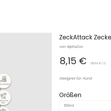
ZeckAttack Zeck
von
AlphaZoo
8,15 €
(81,50 € / l)
Geeignet für: Hund
Größen
100ml