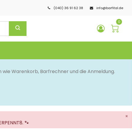
(040) 36 91 62 38
info@barfital.de
0
en wie Warenkorb, Barfrechner und die Anmeldung.
×
VERPENNT8. 🐾