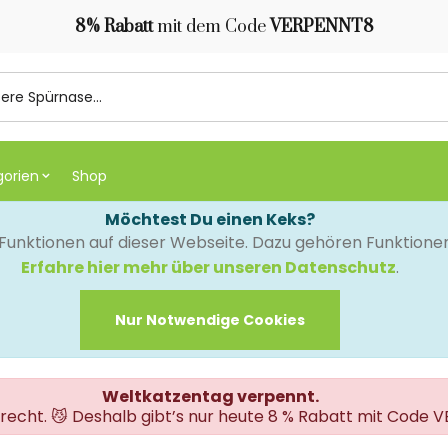
8% Rabatt
mit dem Code
VERPENNT8
gorien
Shop
Möchtest Du einen Keks?
e Funktionen auf dieser Webseite. Dazu gehören Funktion
Erfahre hier mehr über unseren Datenschutz
.
Nur Notwendige Cookies
Weltkatzentag verpennt.
erecht. 😼 Deshalb gibt’s nur heute 8 % Rabatt mit Code 