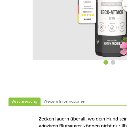
Beschreibung
Weitere Informationen
Z
ecken
lauern überall, wo dein Hund sein
winzigen
Blutsauger
können nicht nur lä