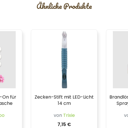
Ähnliche Produkte
-On für
Zecken-Stift mit LED-Licht
Brandlös
lasche
14 cm
Spra
oo
von
Trixie
v
7,15 €