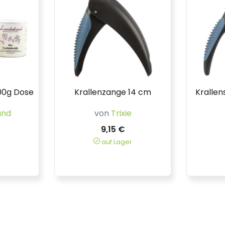
100g Dose
Krallenzange 14 cm
Krallen
and
von
Trixie
9,15 €
auf Lager