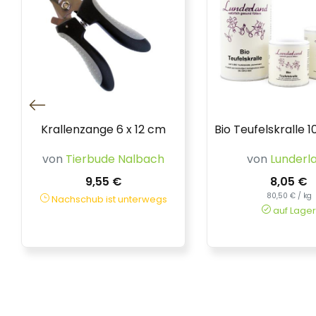
Krallenzange 6 x 12 cm
Bio Teufelskralle 
von
Tierbude Nalbach
von
Lunderl
9,55 €
8,05 €
80,50 € / kg
Nachschub ist unterwegs
auf Lager