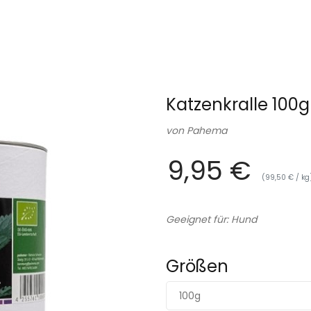
Katzenkralle 100
von
Pahema
9,95 €
(99,50 € / kg
Geeignet für: Hund
Größen
100g