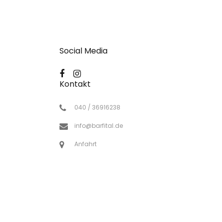
Social Media
Kontakt
040 / 36916238
info@barfital.de
Anfahrt