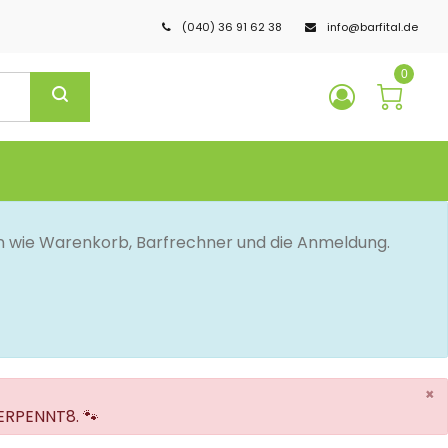
(040) 36 91 62 38
info@barfital.de
0
en wie Warenkorb, Barfrechner und die Anmeldung.
×
VERPENNT8. 🐾