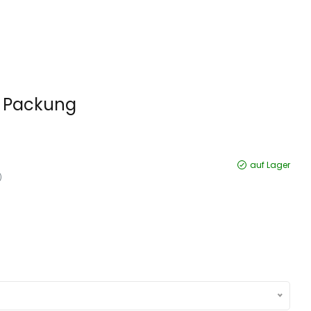
g Packung
auf Lager
)