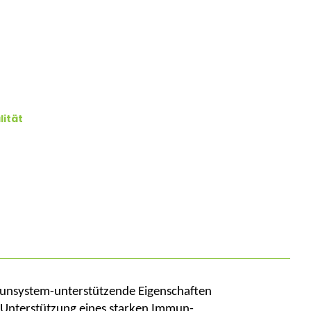
lität
Immunsystem-unterstützende Eigenschaften
r Unterstützung eines starken Immun-