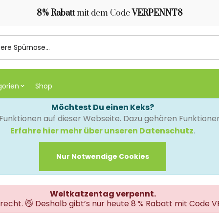
8% Rabatt
mit dem Code
VERPENNT8
gorien
Shop
Möchtest Du einen Keks?
e Funktionen auf dieser Webseite. Dazu gehören Funktion
Erfahre hier mehr über unseren Datenschutz
.
Nur Notwendige Cookies
Weltkatzentag verpennt.
erecht. 😼 Deshalb gibt’s nur heute 8 % Rabatt mit Code 