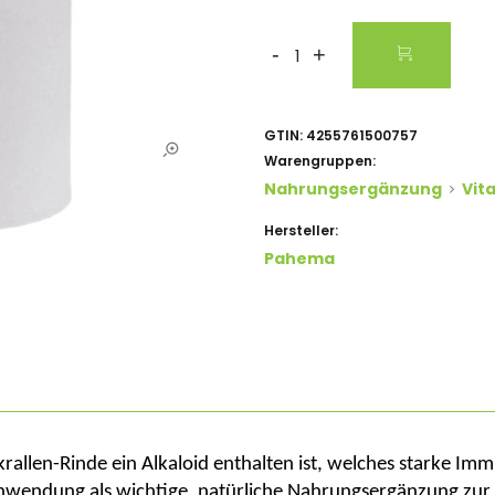
-
+
GTIN:
4255761500757
Warengruppen:
Nahrungsergänzung
Vita
Hersteller:
Pahema
krallen-Rinde ein Alkaloid enthalten ist, welches starke 
 Anwendung als wichtige, natürliche Nahrungsergänzung zu