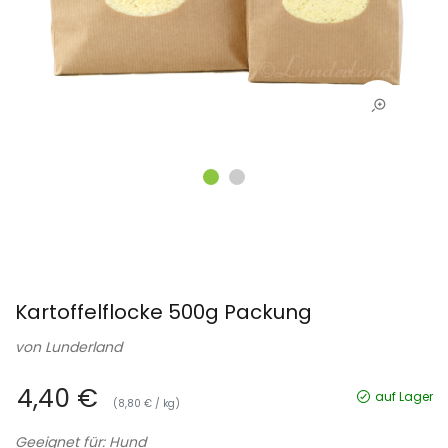
Kartoffelflocke 500g Packung
von
Lunderland
4,40 €
auf Lager
(8,80 € / kg)
Geeignet für: Hund