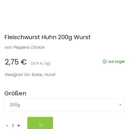
Fleischwurst Huhn 200g Wurst
von
Peppers Choice
2,75 €
auf Lager
(13,75 € / kg)
Geeignet für: Katze, Hund
Größen
200g
-
+