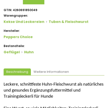
GTIN:
4260691850049
Warengruppen:
Kekse Und Leckereien
Tuben & Fleischwurst
Hersteller:
Peppers Choice
Bestandteile:
Geflügel
Huhn
Beschreibung
Weitere Informationen
Leckere, schnittfeste Huhn-Fleischwurst als natürliches
und gesundes Ergänzungsfuttermittel und
Trainingsleckerli für Hunde