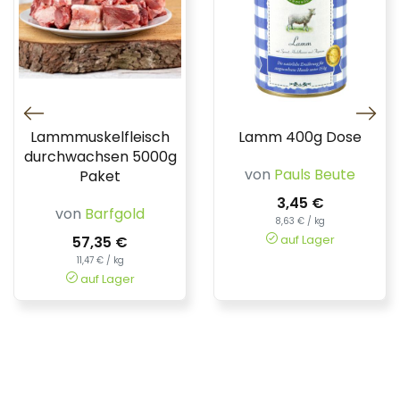
Lammmuskelfleisch
Lamm 400g Dose
durchwachsen 5000g
von
Pauls Beute
Paket
3,45 €
von
Barfgold
8,63 € / kg
auf Lager
57,35 €
11,47 € / kg
auf Lager