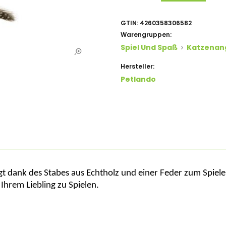
GTIN:
4260358306582
Warengruppen:
Spiel Und Spaß
Katzenang
Hersteller:
Petlando
gt
dank des Stabes aus Echtholz und einer Feder
zum Spiel
Ihrem Liebling zu Spielen.