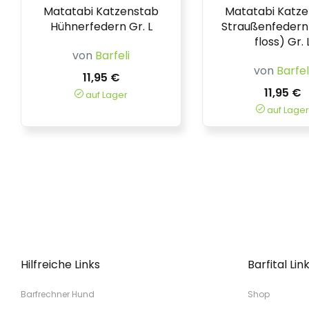
Matatabi Katzenstab
Matatabi Katz
Hühnerfedern Gr. L
Straußenfedern 
floss) Gr. 
von
Barfeli
von
Barfel
11,95 €
11,95 €
auf Lager
auf Lager
Hilfreiche Links
Barfital Lin
Barfrechner Hund
Shop