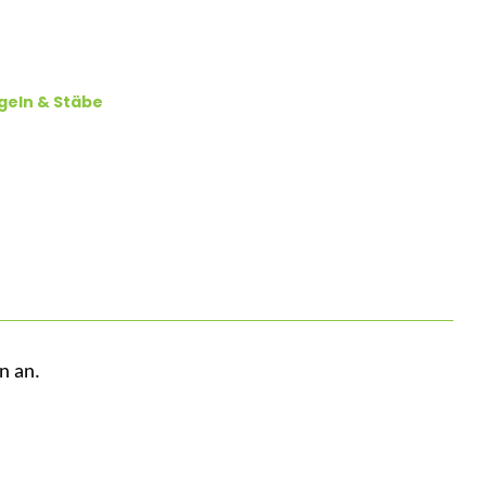
eln & Stäbe
en
an.