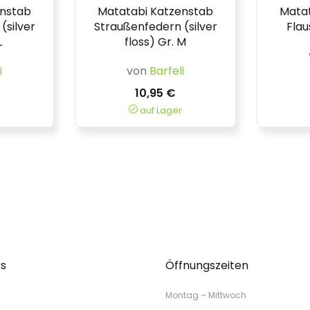
enstab
Matatabi Katzenstab
Matat
(silver
Straußenfedern (silver
Flau
L
floss) Gr. M
i
von
Barfeli
10,95 €
auf Lager
ks
Öffnungszeiten
Montag – Mittwoch