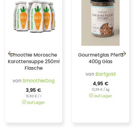
Smoothie Morosche
Gourmetglas Pferd
Karottensuppe 250ml
400g Glas
Flasche
von
Barfgold
von
SmoothieDog
4,95 €
3,95 €
12,38 € / kg
auf Lager
15,80 € / l
auf Lager