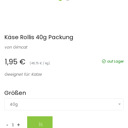
Käse Rollis 40g Packung
von
Gimcat
1,95 €
auf Lager
(48,75 € / kg)
Geeignet für: Katze
Größen
40g
-
+