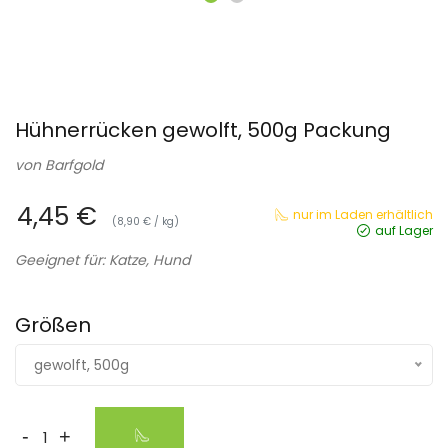
Hühnerrücken gewolft, 500g Packung
von
Barfgold
4,45 €
nur im Laden erhältlich
(8,90 € / kg)
auf Lager
Geeignet für: Katze, Hund
Größen
gewolft, 500g
-
+