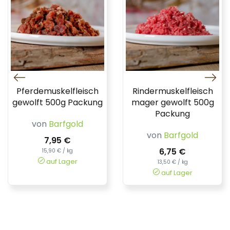
Pferdemuskelfleisch
Rindermuskelfleisch
gewolft 500g Packung
mager gewolft 500g
Packung
von
Barfgold
von
Barfgold
7,95 €
6,75 €
15,90 € / kg
auf Lager
13,50 € / kg
auf Lager