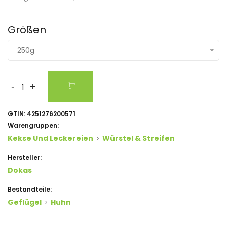
Größen
250g
-
+
GTIN:
4251276200571
Warengruppen:
Kekse Und Leckereien
Würstel & Streifen
Hersteller:
Dokas
Bestandteile:
Geflügel
Huhn