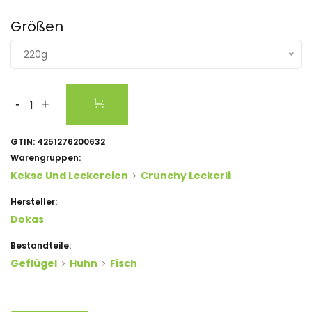
Größen
220g
-
+
GTIN:
4251276200632
Warengruppen:
Kekse Und Leckereien
Crunchy Leckerli
Hersteller:
Dokas
Bestandteile:
Geflügel
Huhn
Fisch