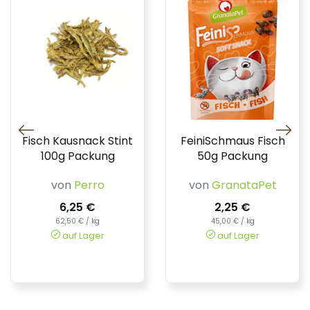
Fisch Kausnack Stint
FeiniSchmaus Fisch
100g Packung
50g Packung
von
Perro
von
GranataPet
6,25 €
2,25 €
62,50 € / kg
45,00 € / kg
auf Lager
auf Lager