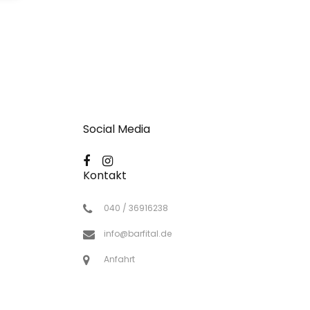
Social Media
Kontakt
040 / 36916238
info@barfital.de
Anfahrt