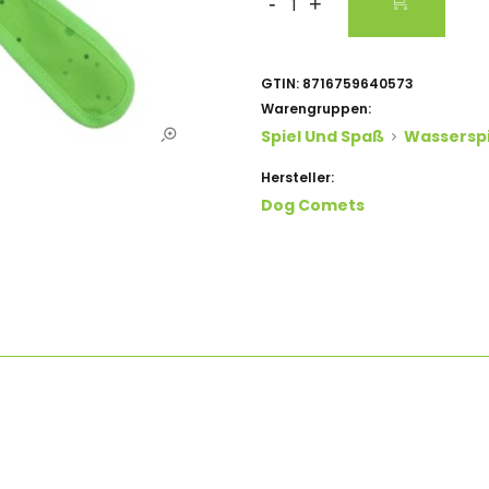
-
+
GTIN:
8716759640573
Warengruppen:
Spiel Und Spaß
Wassersp
Hersteller:
Dog Comets