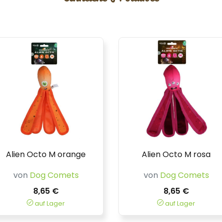
Alien Octo M orange
Alien Octo M rosa
von
Dog Comets
von
Dog Comets
8,65 €
8,65 €
auf Lager
auf Lager