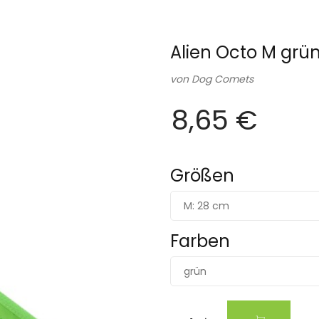
Alien Octo M grü
von
Dog Comets
8,65 €
Größen
M: 28 cm
Farben
grün