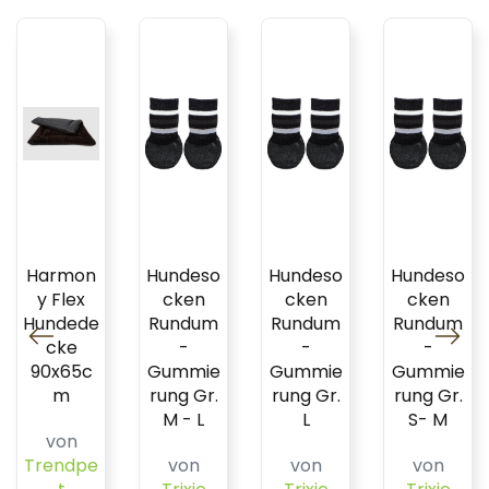
Harmon
Hundeso
Hundeso
Hundeso
y Flex
cken
cken
cken
Hundede
Rundum
Rundum
Rundum
cke
-
-
-
90x65c
Gummie
Gummie
Gummie
m
rung Gr.
rung Gr.
rung Gr.
M - L
L
S- M
von
Trendpe
von
von
von