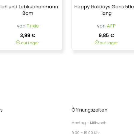
Elch und Lebkuchenmann
Happy Holidays Gans 50
8cm
lang
von
Trixie
von
AFP
3,99 €
9,85 €
auf Lager
auf Lager
ks
Öffnungszeiten
Montag – Mittwoch
9:00 – 19:00 Uhr