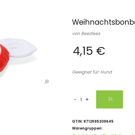
Weihnachtsbonbo
von
Beeztees
4,15 €
Geeignet für: Hund
-
+
GTIN:
8712695209645
Warengruppen: