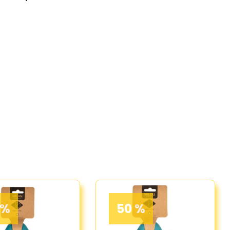
 %
50 %