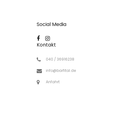
Social Media
Kontakt
040 / 36916238
info@barfital.de
Anfahrt