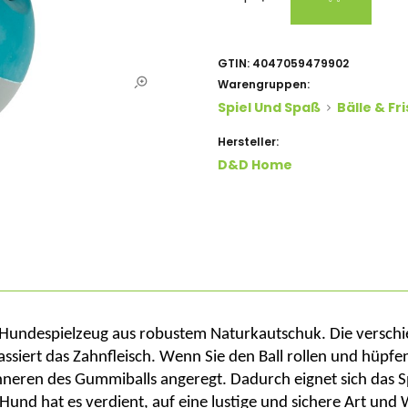
GTIN:
4047059479902
Warengruppen:
Spiel Und Spaß
Bälle & Fr
Hersteller:
D&D Home
 Hundespielzeug aus robustem Naturkautschuk. Die verschi
ssiert das Zahnfleisch. Wenn Sie den Ball rollen und hüpfe
nneren des Gummiballs angeregt. Dadurch eignet sich das S
und hat es verdient, auf eine lustige und sichere Art und 