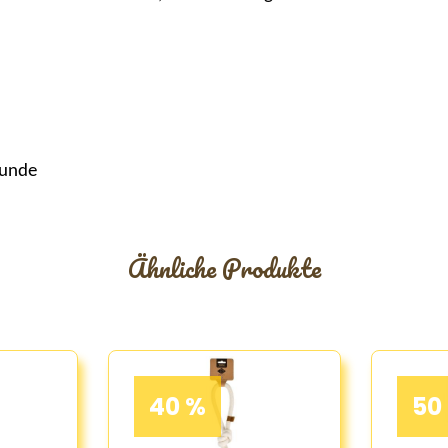
Hunde
Ähnliche Produkte
40 %
50