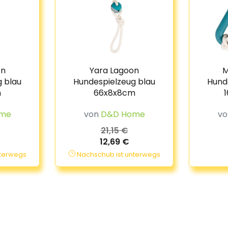
on
Yara Lagoon
M
 blau
Hundespielzeug blau
Hund
m
66x8x8cm
me
von
D&D Home
v
21,15 €
12,69 €
nterwegs
Nachschub ist unterwegs