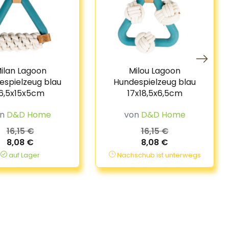
ilan Lagoon
Milou Lagoon
espielzeug blau
Hundespielzeug blau
16,5x15x5cm
17x18,5x6,5cm
on
D&D Home
von
D&D Home
16,15 €
16,15 €
8,08 €
8,08 €
auf Lager
Nachschub ist unterwegs