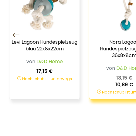
Levi Lagoon Hundespielzeug
Nora Lago
blau 22x8x22cm
Hundespielzeug
36x8x8c
von
D&D Home
von
D&D Ho
17,15 €
18,15 €
Nachschub ist unterwegs
10,89 €
Nachschub ist u