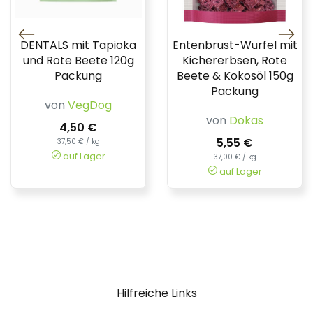
DENTALS mit Tapioka
Entenbrust-Würfel mit
und Rote Beete 120g
Kichererbsen, Rote
Packung
Beete & Kokosöl 150g
Packung
von
VegDog
von
Dokas
4,50 €
5,55 €
37,50 € / kg
auf Lager
37,00 € / kg
auf Lager
Hilfreiche Links