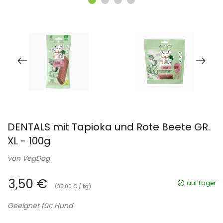
DENTALS mit Tapioka und Rote Beete GR.
XL - 100g
von
VegDog
3,50 €
auf Lager
(35,00 € / kg)
Geeignet für: Hund