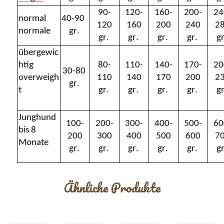
90-
120-
160-
200-
24
normal
40-90
120
160
200
240
2
normale
gr.
gr.
gr.
gr.
gr.
gr
übergewic
htig
80-
110-
140-
170-
20
30-80
overweigh
110
140
170
200
2
gr.
t
gr.
gr.
gr.
gr.
gr
Junghund
100-
200-
300-
400-
500-
60
bis 8
200
300
400
500
600
7
Monate
gr.
gr.
gr.
gr.
gr.
gr
Ähnliche Produkte