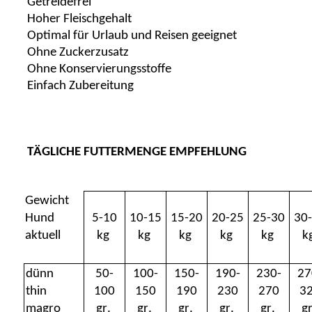
Getreidefrei
Hoher Fleischgehalt
Optimal für Urlaub und Reisen geeignet
Ohne Zuckerzusatz
Ohne Konservierungsstoffe
Einfach Zubereitung
TÄGLICHE FUTTERMENGE EMPFEHLUNG
Gewicht
Hund
5-10
10-15
15-20
20-25
25-30
30
aktuell
kg
kg
kg
kg
kg
k
dünn
50-
100-
150-
190-
230-
27
thin
100
150
190
230
270
3
magro
gr.
gr.
gr.
gr.
gr.
gr