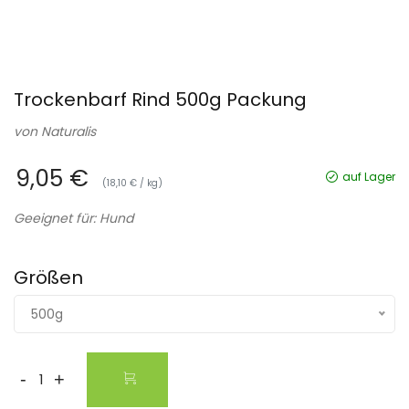
Trockenbarf Rind 500g Packung
von
Naturalis
9,05 €
auf Lager
(18,10 € / kg)
Geeignet für: Hund
Größen
500g
-
+