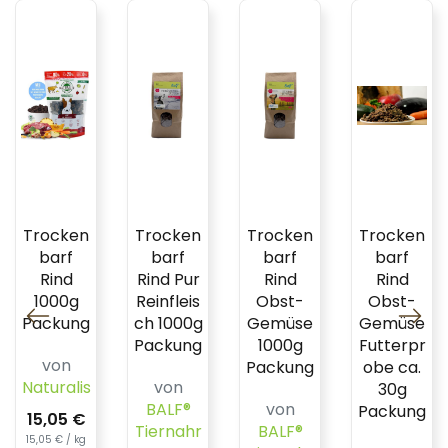
Trocken
Trocken
Trocken
Trocken
barf
barf
barf
barf
Rind
Rind Pur
Rind
Rind
1000g
Reinfleis
Obst-
Obst-
Packung
ch 1000g
Gemüse
Gemüse
Packung
1000g
Futterpr
von
Packung
obe ca.
Naturalis
von
30g
BALF®
von
Packung
15,05 €
Tiernahr
BALF®
15,05 € / kg